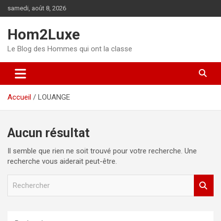
Aller
samedi, août 8, 2026
au
contenu
Hom2Luxe
Le Blog des Hommes qui ont la classe
Accueil
LOUANGE
Aucun résultat
Il semble que rien ne soit trouvé pour votre recherche. Une
recherche vous aiderait peut-être.
R
e
c
h