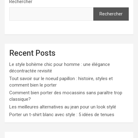
e
Rechercher
r
c
Rechercher
h
e
r
Recent Posts
Le style bohème chic pour homme : une élégance
décontractée revisité
Tout savoir sur le noeud papillon : histoire, styles et
comment bien le porter
Comment bien porter des mocassins sans paraître trop
classique?
Les meilleures alternatives au jean pour un look stylé
Porter un t-shirt blanc avec style : 5 idées de tenues