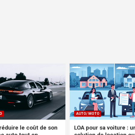
O
AUTO/ MOTO
réduire le coût de son
LOA pour sa voiture : u
e auto tout en
solution de location ou