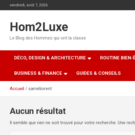
Aller
vendredi, août 7, 2026
au
contenu
Hom2Luxe
Le Blog des Hommes qui ont la classe
DÉCO, DESIGN & ARCHITECTURE
ROUTINE BIEN-
BUSINESS & FINANCE
GUIDES & CONSEILS
Accueil
saméliorent
Aucun résultat
Il semble que rien ne soit trouvé pour votre recherche. Une rech
R