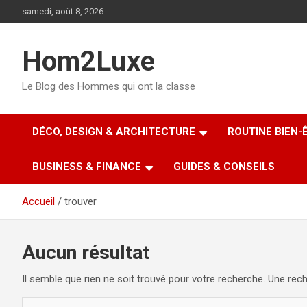
Aller
samedi, août 8, 2026
au
contenu
Hom2Luxe
Le Blog des Hommes qui ont la classe
DÉCO, DESIGN & ARCHITECTURE
ROUTINE BIEN-
BUSINESS & FINANCE
GUIDES & CONSEILS
Accueil
trouver
Aucun résultat
Il semble que rien ne soit trouvé pour votre recherche. Une rech
R