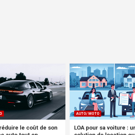
O
AUTO/ MOTO
réduire le coût de son
LOA pour sa voiture : u
e auto tout en
solution de location ou