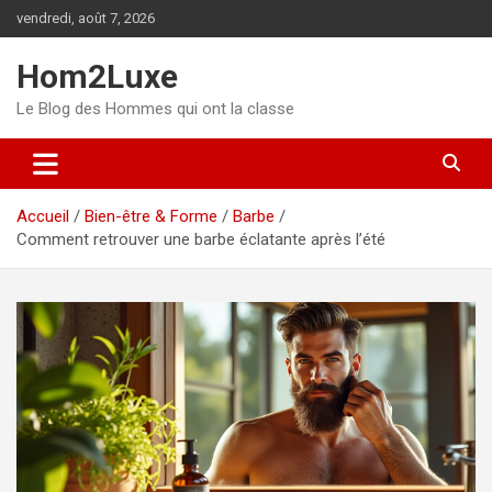
Aller
vendredi, août 7, 2026
au
contenu
Hom2Luxe
Le Blog des Hommes qui ont la classe
Accueil
Bien-être & Forme
Barbe
Comment retrouver une barbe éclatante après l’été