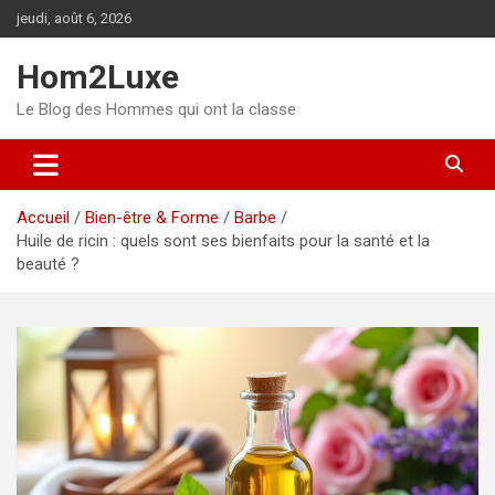
Aller
jeudi, août 6, 2026
au
contenu
Hom2Luxe
Le Blog des Hommes qui ont la classe
Accueil
Bien-être & Forme
Barbe
Huile de ricin : quels sont ses bienfaits pour la santé et la
beauté ?